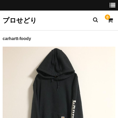
0
プロせどり
ホーム
carhartt-foody
プロせどり卸ページ使い方
利用規約
特定商取引法に基づく表示