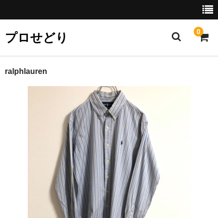
0
プロせどり
ホーム
ralphlauren
プロせどり卸ページ使い方
利用規約
特定商取引法に基づく表示